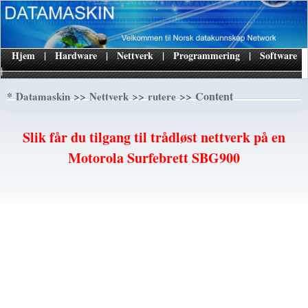
Hjem
|
Hardware
|
Nettverk
|
Programmering
|
Software
|
*
>>
>>
>> Content
Datamaskin
Nettverk
rutere
Slik får du tilgang til trådløst nettverk på en
Motorola Surfebrett SBG900