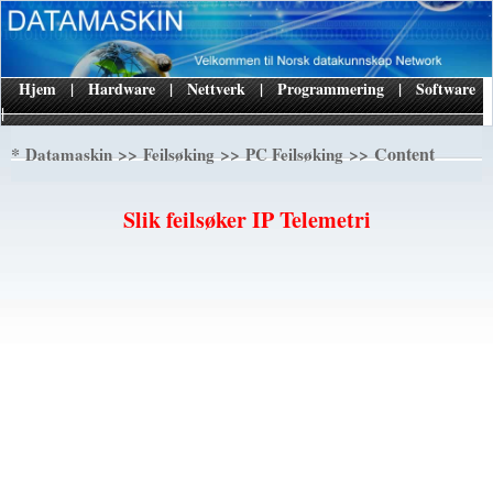
Hjem
|
Hardware
|
Nettverk
|
Programmering
|
Software
|
*
>>
>>
>> Content
Datamaskin
Feilsøking
PC Feilsøking
Slik feilsøker IP Telemetri